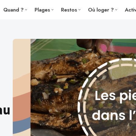
Quand ?
Plages
Restos
Où loger ?
Acti
au