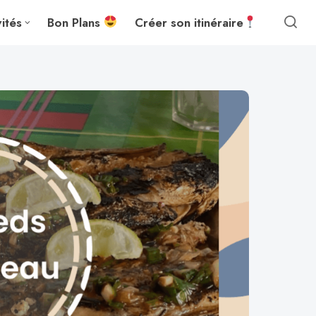
vités
Bon Plans
Créer son itinéraire