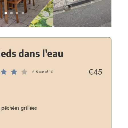
ieds dans l'eau
€45
8.5 out of 10
 pêchées grillées